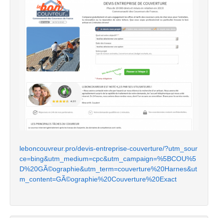
leboncouvreur.pro/devis-entreprise-couverture/?utm_sour
ce=bing&utm_medium=cpc&utm_campaign=%5BCOU%5
D%20GÃ©ographie&utm_term=couverture%20Harnes&ut
m_content=GÃ©ographie%20Couverture%20Exact